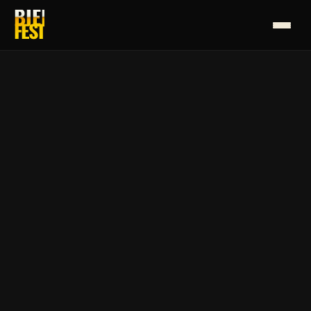
BIER
F
E
S
T