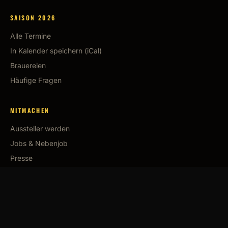
SAISON 2026
Alle Termine
In Kalender speichern (iCal)
Brauereien
Häufige Fragen
MITMACHEN
Aussteller werden
Jobs & Nebenjob
Presse
KONTAKT
GiG Linden GmbH
info@gig-linden.de